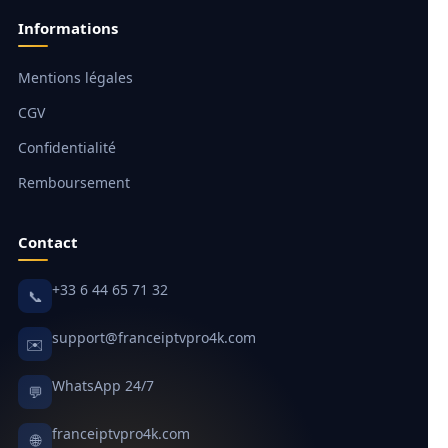
Informations
Mentions légales
CGV
Confidentialité
Remboursement
Contact
+33 6 44 65 71 32
📞
support@franceiptvpro4k.com
✉️
WhatsApp 24/7
💬
franceiptvpro4k.com
🌐