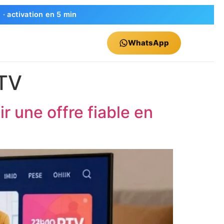
 activation en 5 min
WhatsApp
TV
 une offre fiable en