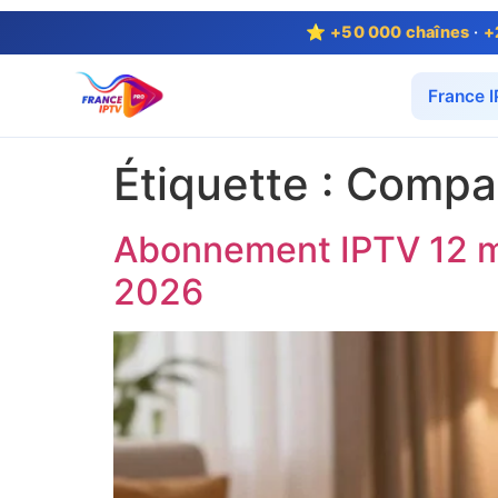
⭐
+50 000 chaînes
·
+
France 
Étiquette :
Compar
Abonnement IPTV 12 moi
2026