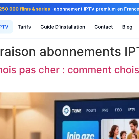
250 000 films & séries
· abonnement IPTV premium en France ·
IPTV
Tarifs
Guide D'installation
Contact
Blog
aison abonnements IP
s pas cher : comment choisir