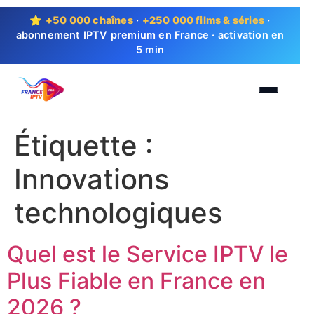
⭐
+50 000 chaînes
·
+250 000 films & séries
·
abonnement IPTV premium en France · activation en
5 min
Étiquette :
Innovations
technologiques
Quel est le Service IPTV le
Plus Fiable en France en
2026 ?