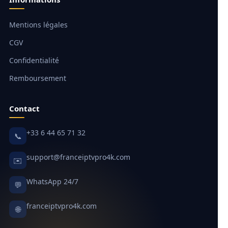
Mentions légales
CGV
Confidentialité
Remboursement
Contact
+33 6 44 65 71 32
📞
support@franceiptvpro4k.com
✉️
WhatsApp 24/7
💬
franceiptvpro4k.com
🌐