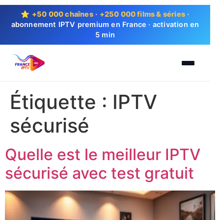
⭐
+50 000 chaînes
·
+250 000 films & séries
·
abonnement IPTV premium en France · activation en
5 min
Étiquette :
IPTV
sécurisé
Quelle est le meilleur IPTV
sécurisé avec test gratuit