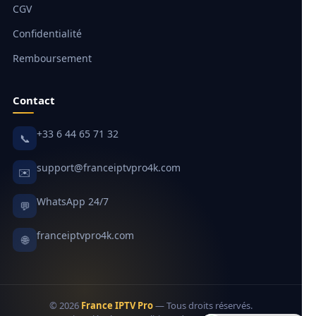
CGV
Confidentialité
Remboursement
Contact
+33 6 44 65 71 32
📞
support@franceiptvpro4k.com
✉️
WhatsApp 24/7
💬
franceiptvpro4k.com
🌐
© 2026
France IPTV Pro
— Tous droits réservés.