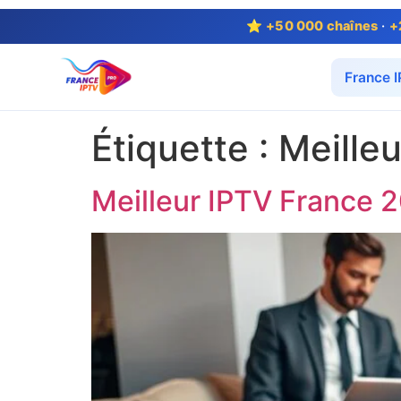
⭐
+50 000 chaînes
·
+
France 
Étiquette :
Meilleu
Meilleur IPTV France 2