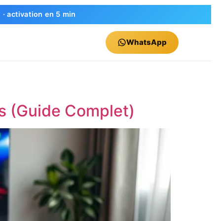
 activation en 5 min
WhatsApp
és (Guide Complet)