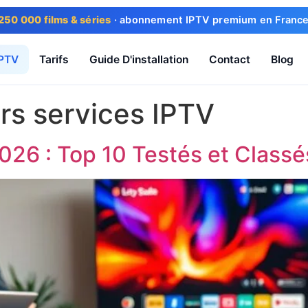
250 000 films & séries
· abonnement IPTV premium en France ·
IPTV
Tarifs
Guide D'installation
Contact
Blog
rs services IPTV
026 : Top 10 Testés et Class