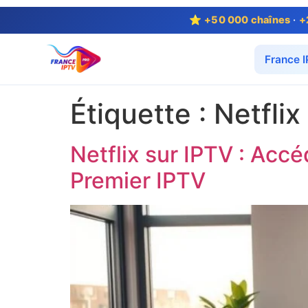
⭐
+50 000 chaînes
·
+
France 
Étiquette :
Netflix
Netflix sur IPTV : Acc
Premier IPTV