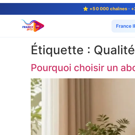
⭐
+50 000 chaînes
·
+
France 
Étiquette :
Qualit
Pourquoi choisir un a