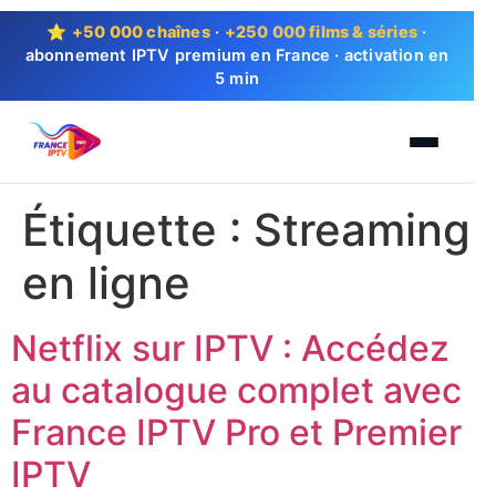
⭐
+50 000 chaînes
·
+250 000 films & séries
·
abonnement IPTV premium en France · activation en
5 min
Étiquette :
Streaming
en ligne
Netflix sur IPTV : Accédez
au catalogue complet avec
France IPTV Pro et Premier
IPTV