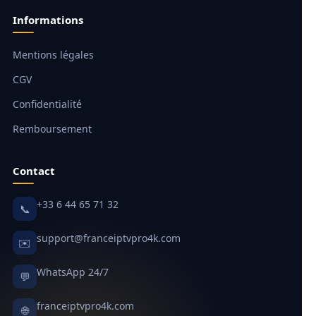
Informations
Mentions légales
CGV
Confidentialité
Remboursement
Contact
+33 6 44 65 71 32
📞
support@franceiptvpro4k.com
✉️
WhatsApp 24/7
💬
franceiptvpro4k.com
🌐