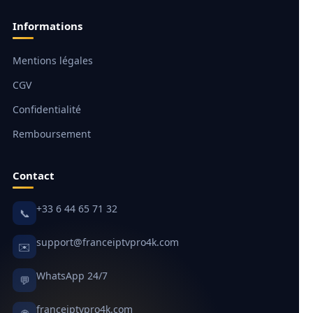
Informations
Mentions légales
CGV
Confidentialité
Remboursement
Contact
+33 6 44 65 71 32
📞
support@franceiptvpro4k.com
✉️
WhatsApp 24/7
💬
franceiptvpro4k.com