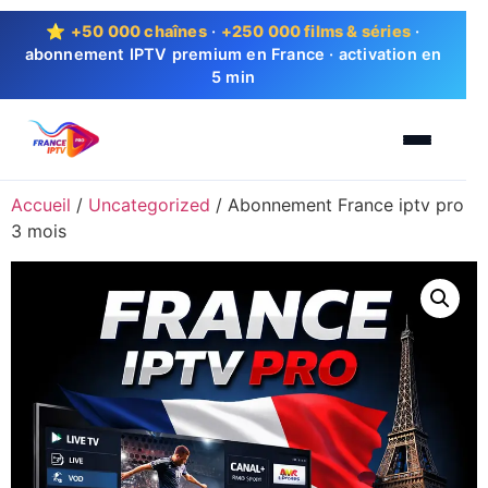
⭐
+50 000 chaînes
·
+250 000 films & séries
·
abonnement IPTV premium en France · activation en
5 min
Accueil
/
Uncategorized
/ Abonnement France iptv pro
3 mois