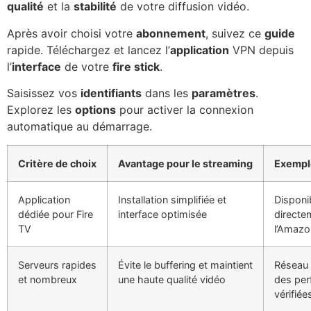
qualité
et la
stabilité
de votre diffusion vidéo.
Après avoir choisi votre
abonnement
, suivez ce
guide
rapide. Téléchargez et lancez l’
application
VPN depuis
l’
interface
de votre
fire stick
.
Saisissez vos
identifiants
dans les
paramètres
.
Explorez les
options
pour activer la connexion
automatique au démarrage.
Critère de choix
Avantage pour le streaming
Exemple
Application
Installation simplifiée et
Disponi
dédiée pour Fire
interface optimisée
directe
TV
l’Amazo
Serveurs rapides
Évite le buffering et maintient
Réseau 
et nombreux
une haute qualité vidéo
des pe
vérifiée