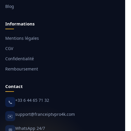
Blog
Informations
Mentions légales
CGV
Confidentialité
Remboursement
Contact
+33 6 44 65 71 32
📞
support@franceiptvpro4k.com
✉️
WhatsApp 24/7
💬